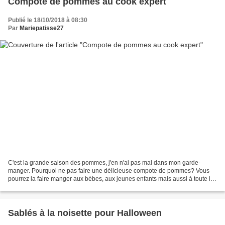
Compote de pommes au cook expert
Publié le 18/10/2018 à 08:30
Par
Mariepatisse27
C'est la grande saison des pommes, j'en n'ai pas mal dans mon garde-
manger. Pourquoi ne pas faire une délicieuse compote de pommes? Vous
pourrez la faire manger aux bébes, aux jeunes enfants mais aussi à toute la
famille. La couleur de la compote est...
Sablés à la noisette pour Halloween