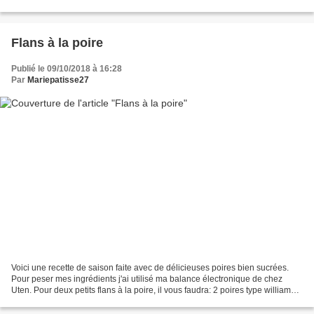
s'accompagner de riz, de quinoa, de boulghour...
Flans à la poire
Publié le 09/10/2018 à 16:28
Par
Mariepatisse27
Voici une recette de saison faite avec de délicieuses poires bien sucrées.
Pour peser mes ingrédients j'ai utilisé ma balance électronique de chez
Uten. Pour deux petits flans à la poire, il vous faudra: 2 poires type williams,
conférence ou du jardin...