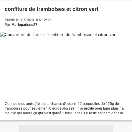
confiture de framboises et citron vert
Publié le 01/10/2018 à 12:12
Par
Mariepatisse27
Coucou mes amis, j'ai eut la chance d'obtenir 12 barquettes de 125g de
framboises pour seulement 6 euros alors j'en n'ai profité pour faire plaisir à
ma fille qui adore ça qui s'est gardé 2 barquettes. Le reste est parti dans la
préparation de mes pots...