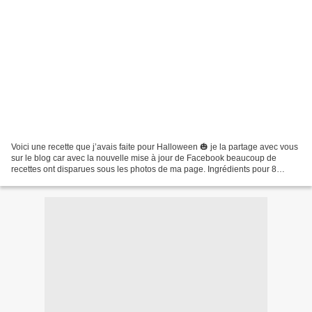
Voici une recette que j’avais faite pour Halloween 🎃 je la partage avec vous
sur le blog car avec la nouvelle mise à jour de Facebook beaucoup de
recettes ont disparues sous les photos de ma page. Ingrédients pour 8
personnes: 250g de spéculos 250ml de...