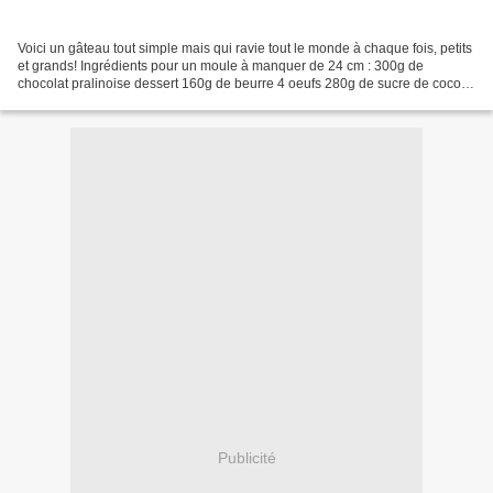
Voici un gâteau tout simple mais qui ravie tout le monde à chaque fois, petits
et grands! Ingrédients pour un moule à manquer de 24 cm : 300g de
chocolat pralinoise dessert 160g de beurre 4 oeufs 280g de sucre de coco
en poudre 260g de farine t45 2 sachets...
Publicité