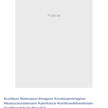
Publicité
#confiture
#faitmaison
#magimix
#cookexpertmagimix
#lesdouceursdemarie
#utenfrance
#confituredeframboises
#confituredefruits
#leparfait