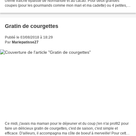
crème fraîche épaisse de Normandie et au cacao. Pour deux grandes
coupes (pour les gourmands comme mon mari et ma cadette) ou 4 petites, il
vous faudra: - 300g de fraises rondes...
Gratin de courgettes
Publié le 03/08/2018 à 18:29
Par
Mariepatisse27
Ce midi, j'avais ma maman pour le déjeuner et du coup j'en n'ai profit2 pour
faire un délicieux gratin de courgettes, c'est de saison, c'est simple et
efficace. D'ailleurs, il accompagna ma côte de boeuf à merveille! Pour cette