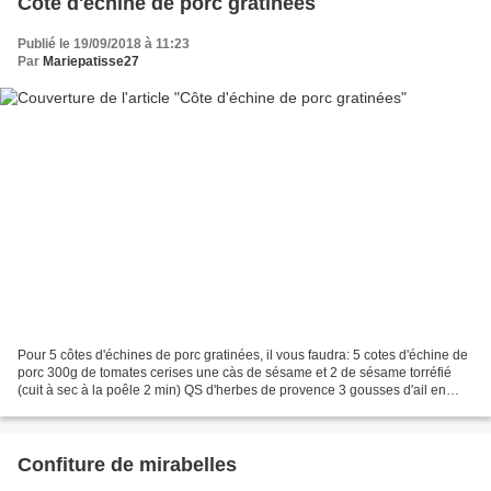
Côte d'échine de porc gratinées
Publié le 19/09/2018 à 11:23
Par
Mariepatisse27
Pour 5 côtes d'échines de porc gratinées, il vous faudra: 5 cotes d'échine de
porc 300g de tomates cerises une càs de sésame et 2 de sésame torréfié
(cuit à sec à la poêle 2 min) QS d'herbes de provence 3 gousses d'ail en
chemise (c'est à dire qu'on les...
Confiture de mirabelles