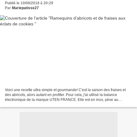
Publié le 10/08/2018 à 20:29
Par
Mariepatisse27
Voici une recette ultra simple et gourmande! C'est la saison des fraises et
des abricots, alors autant en profiter. Pour cela, j'ai utilisé la balance
électronique de la marque UTEN FRANCE. Elle est en inox, pèse au
gramme près et cela jusqu'à 5kg. Elle...