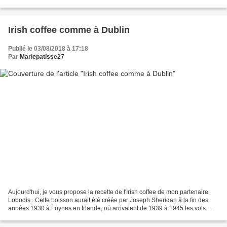
recette, vous pouvez prendre...
Irish coffee comme à Dublin
Publié le 03/08/2018 à 17:18
Par
Mariepatisse27
Aujourd'hui, je vous propose la recette de l'Irish coffee de mon partenaire
Lobodis . Cette boisson aurait été créée par Joseph Sheridan à la fin des
années 1930 à Foynes en Irlande, où arrivaient de 1939 à 1945 les vols
transatlantiques en hydravion....