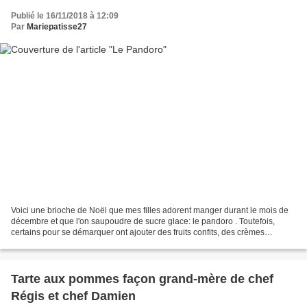
Publié le 16/11/2018 à 12:09
Par
Mariepatisse27
Voici une brioche de Noël que mes filles adorent manger durant le mois de
décembre et que l'on saupoudre de sucre glace: le pandoro . Toutefois,
certains pour se démarquer ont ajouter des fruits confits, des crèmes
diverses (citron, chocolat..), des pépites...
Tarte aux pommes façon grand-mère de chef
Régis et chef Damien