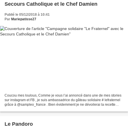
Secours Catholique et le Chef Damien
Publié le 05/12/2018 à 10:41
Par
Mariepatisse27
Coucou mes loulous, Comme je vous l’ai annoncé dans une de mes stories
sur instagram et FB , je suis ambassadrice du gâteau solidaire # lefraternel
grâce à @sampleo_france . Bien évidemment je ne dévoilerai la recette
qu’après l’opération de vente du...
Le Pandoro