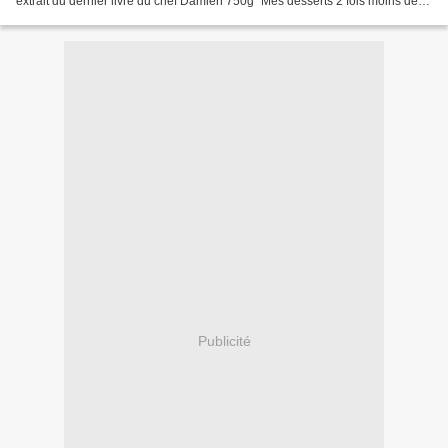
extrait du dernier livre du chef Damien 750g "Mes desserts 2 fois moins de
sucre - 3 fois plus de goût" qui...
Publicité