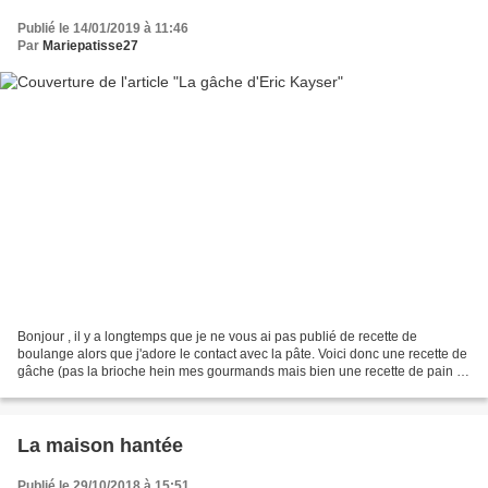
Publié le 14/01/2019 à 11:46
Par
Mariepatisse27
Bonjour , il y a longtemps que je ne vous ai pas publié de recette de
boulange alors que j'adore le contact avec la pâte. Voici donc une recette de
gâche (pas la brioche hein mes gourmands mais bien une recette de pain si
si!) selon Eric kayser tiré de...
La maison hantée
Publié le 29/10/2018 à 15:51