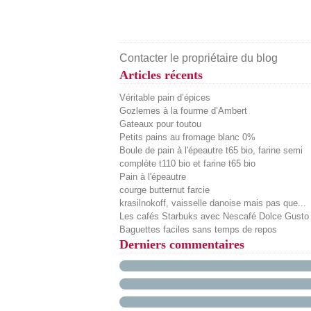
Contacter le propriétaire du blog
Articles récents
Véritable pain d’épices
Gozlemes à la fourme d’Ambert
Gateaux pour toutou
Petits pains au fromage blanc 0%
Boule de pain à l'épeautre t65 bio, farine semi
complète t110 bio et farine t65 bio
Pain à l'épeautre
courge butternut farcie
krasilnokoff, vaisselle danoise mais pas que...
Les cafés Starbuks avec Nescafé Dolce Gusto
Baguettes faciles sans temps de repos
Derniers commentaires