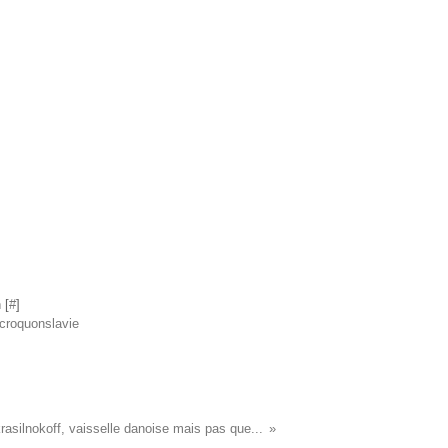
 [
#
]
écroquonslavie
rasilnokoff, vaisselle danoise mais pas que...