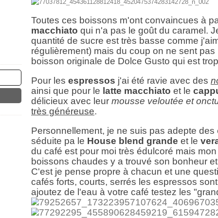
Toutes ces boissons m'ont convaincues à pa
macchiato
qui n'a pas le goût du caramel. 
quantité de sucre est très basse comme j'aim
régulièrement) mais du coup on ne sent pas
boisson originale de Dolce Gusto qui est tro
Pour les
espressos
j'ai été ravie avec des
n
ainsi que pour le
latte
macchiato
et le
capp
délicieux avec leur
mousse veloutée et onct
très généreuse
.
Personnellement, je ne suis pas adepte des c
séduite pa le
House blend
grande
et le
ver
du café est pour moi très édulcoré mais mon
boissons chaudes y a trouvé son bonheur et
C'est je pense propre à chacun et une questi
cafés forts, courts, serrés les espressos sont
ajoutez de l'eau à votre café testez les "gran