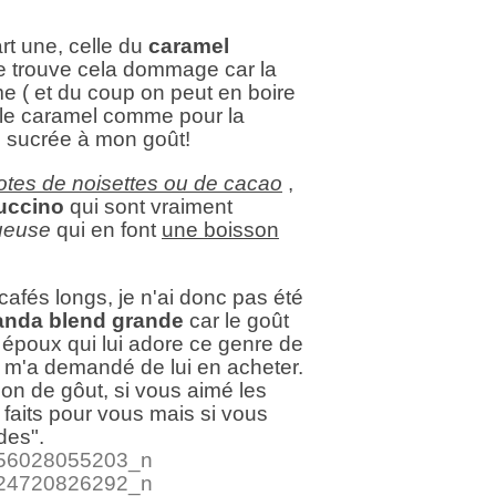
rt une, celle du
caramel
Je trouve cela dommage car la
e ( et du coup on peut en boire
 le caramel comme pour la
p sucrée à mon goût!
otes de noisettes ou de cacao
,
uccino
qui sont vraiment
ueuse
qui en font
une boisson
afés longs, je n'ai donc pas été
anda blend grande
car le goût
 époux qui lui adore ce genre de
 m'a demandé de lui en acheter.
on de gôut, si vous aimé les
 faits pour vous mais si vous
des".