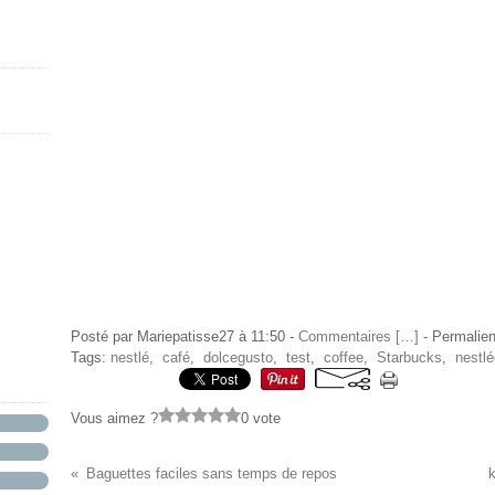
Posté par Mariepatisse27 à 11:50 -
Commentaires [
…
]
- Permalien
Tags:
nestlé
,
café
,
dolcegusto
,
test
,
coffee
,
Starbucks
,
nestl
Vous aimez ?
0 vote
Baguettes faciles sans temps de repos
k