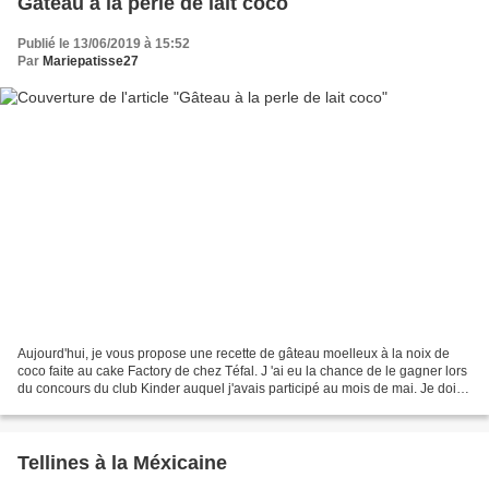
Gâteau à la perle de lait coco
Publié le 13/06/2019 à 15:52
Par
Mariepatisse27
Aujourd'hui, je vous propose une recette de gâteau moelleux à la noix de
coco faite au cake Factory de chez Téfal. J 'ai eu la chance de le gagner lors
du concours du club Kinder auquel j'avais participé au mois de mai. Je dois
dire que j'étais plutôt...
Tellines à la Méxicaine