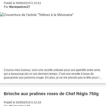
Publié le 09/06/2019 à 15:51
Par
Mariepatisse27
Coucou mes loulous, voici une recette estivale pour vos apéritifs entre amis
qui a beaucoup plu ici ces derniers temps. C'est une recette à base de
guacamole aux poivrons rouge. En plus, je ne me prends pas la tête pour les
fonds de pâte car j'ai un partenaire...
Brioche aux pralines roses de Chef Régis 750g
Publié le 02/06/2019 à 12:16