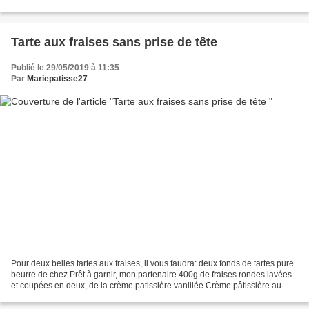
caramel beurre salé. Pour...
Tarte aux fraises sans prise de tête
Publié le 29/05/2019 à 11:35
Par
Mariepatisse27
Pour deux belles tartes aux fraises, il vous faudra: deux fonds de tartes pure
beurre de chez Prêt à garnir, mon partenaire 400g de fraises rondes lavées
et coupées en deux, de la crème patissière vanillée Crème pâtissière au
cook expert de Magimix ingrédients...