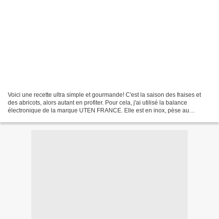
Voici une recette ultra simple et gourmande! C'est la saison des fraises et
des abricots, alors autant en profiter. Pour cela, j'ai utilisé la balance
électronique de la marque UTEN FRANCE. Elle est en inox, pèse au
gramme près et cela jusqu'à 5kg. Elle...