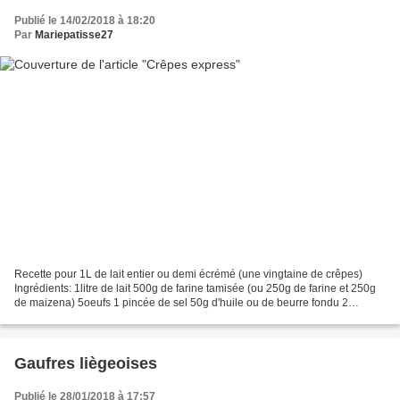
Publié le 14/02/2018 à 18:20
Par
Mariepatisse27
Recette pour 1L de lait entier ou demi écrémé (une vingtaine de crêpes)
Ingrédients: 1litre de lait 500g de farine tamisée (ou 250g de farine et 250g
de maizena) 5oeufs 1 pincée de sel 50g d'huile ou de beurre fondu 2
gousses de vanille gratées de chez...
Gaufres liègeoises
Publié le 28/01/2018 à 17:57