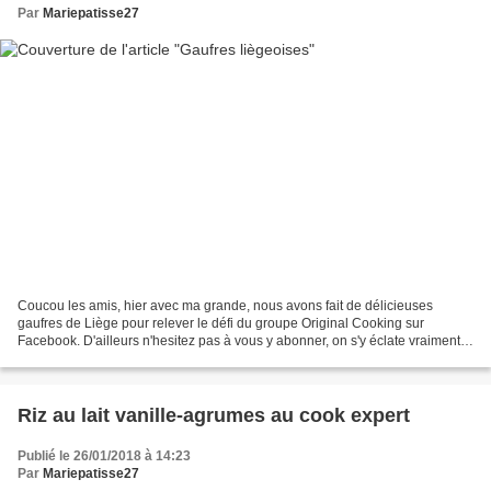
Par
Mariepatisse27
Coucou les amis, hier avec ma grande, nous avons fait de délicieuses
gaufres de Liège pour relever le défi du groupe Original Cooking sur
Facebook. D'ailleurs n'hesitez pas à vous y abonner, on s'y éclate vraiment
car il est très familial et il y a plein...
Riz au lait vanille-agrumes au cook expert
Publié le 26/01/2018 à 14:23
Par
Mariepatisse27