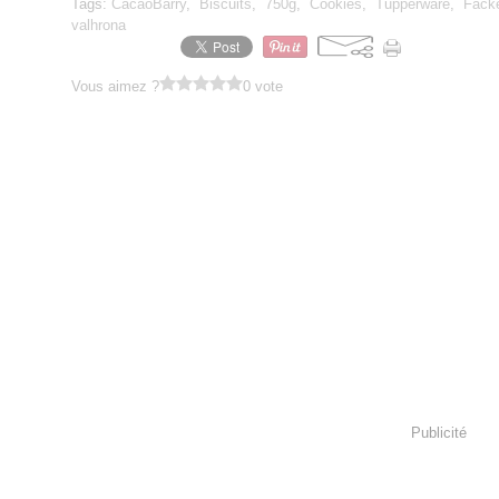
Tags:
CacaoBarry
,
Biscuits
,
750g
,
Cookies
,
Tupperware
,
Fack
valhrona
Vous aimez ?
0 vote
Publicité