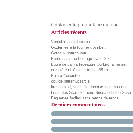
Contacter le propriétaire du blog
Articles récents
Véritable pain d’épices
Gozlemes à la fourme d’Ambert
Gateaux pour toutou
Petits pains au fromage blanc 0%
Boule de pain à l'épeautre t65 bio, farine semi
complète t110 bio et farine t65 bio
Pain à l'épeautre
courge butternut farcie
krasilnokoff, vaisselle danoise mais pas que...
Les cafés Starbuks avec Nescafé Dolce Gusto
Baguettes faciles sans temps de repos
Derniers commentaires