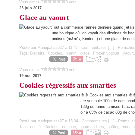
Vous aimez ?
0 vote
23 juin 2017
Glace au yaourt
Tout à commencé l'année dernière quand j'étais 
une boutique où l'on voyait des dizaines de bacs
andises (m&m's, Kinder...) et une glace de coul
Posté par Mariepatisse27 à 11:47 -
Commentaires [
…
]
- Permalien
Tags:
Biscuits
,
Cookies
,
brandt
,
glace
,
Frozen yogourt
,
yaourt
Vous aimez ?
0 vote
19 mai 2017
Cookies régressifs aux smarties
🍪🍪 Cookies aux smarties 🍪
cre semoule 100g de cassonade 
180g de farine tamisée 1cac r
oir à 65% de cacao 80g de choc
Posté par Mariepatisse27 à 15:34 -
Commentaires [
…
]
- Permalien
Tags:
nestlé
,
Cookies
,
enfance
,
gourmandises
,
goûter
,
réconfo