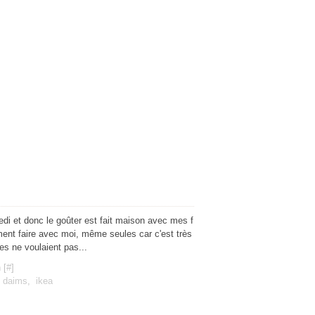
edi et donc le goûter est fait maison avec mes f
aiment faire avec moi, même seules car c'est très
es ne voulaient pas...
 [
#
]
,
daims
,
ikea