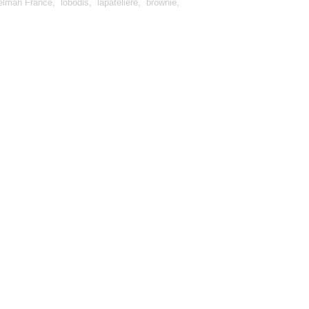
elman France
,
lobodis
,
lapateliere
,
brownie
,