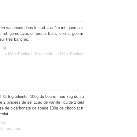
en vacances dans le sud. J'ai été intriguée par
 réfrigérés avec différents fruits, coulis, gourm
eur très banche:...
 [
#
]
,
La Mère Poulard
,
biscuiterie La Mère Poulard
 🍪 Ingrédients: 100g de beurre mou 75g de su
2 pincées de sel 1cac de vanille liquide 1 œuf
ase de bicarbonate de soude 100g de chocolat n
olat...
 [
#
]
rt
,
smarties