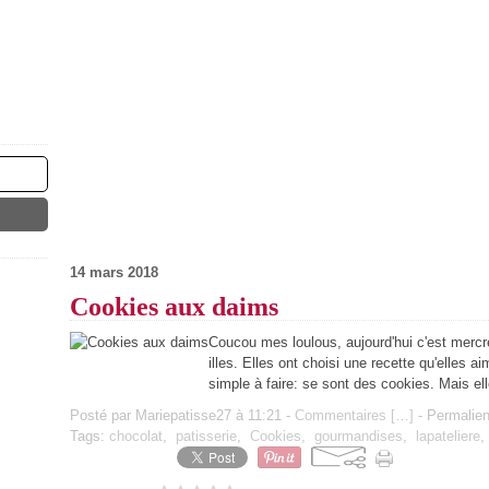
14 mars 2018
Cookies aux daims
Coucou mes loulous, aujourd'hui c'est mercr
illes. Elles ont choisi une recette qu'elles 
simple à faire: se sont des cookies. Mais ell
Posté par Mariepatisse27 à 11:21 -
Commentaires [
…
]
- Permalien
Tags:
chocolat
,
patisserie
,
Cookies
,
gourmandises
,
lapateliere