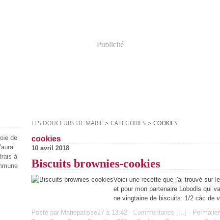
Publicité
LES DOUCEURS DE MARIE
>
CATEGORIES
>
COOKIES
joie de
cookies
'aurai
10 avril 2018
drais à
Biscuits brownies-cookies
ommune
Voici une recette que j'ai trouvé sur l
et pour mon partenaire Lobodis qui va 
ne vingtaine de biscuits: 1/2 càc de v
Posté par Mariepatisse27 à 13:42 -
Commentaires [
…
]
- Permalien