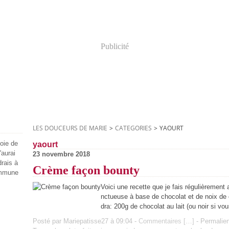
Publicité
LES DOUCEURS DE MARIE
>
CATEGORIES
>
YAOURT
joie de
yaourt
'aurai
23 novembre 2018
drais à
Crème façon bounty
ommune
Voici une recette que je fais régulièremen
nctueuse à base de chocolat et de noix de c
dra: 200g de chocolat au lait (ou noir si vou
Posté par Mariepatisse27 à 09:04 -
Commentaires [
…
]
- Permalien