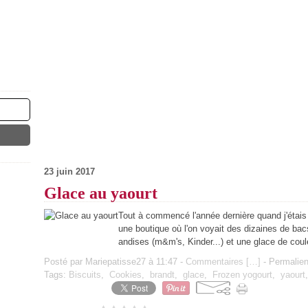
23 juin 2017
Glace au yaourt
Tout à commencé l'année dernière quand j'étais 
une boutique où l'on voyait des dizaines de bacs
andises (m&m's, Kinder...) et une glace de coul
Posté par Mariepatisse27 à 11:47 -
Commentaires [
…
]
- Permalien
Tags:
Biscuits
,
Cookies
,
brandt
,
glace
,
Frozen yogourt
,
yaourt