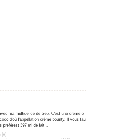
t avec ma multidélice de Seb. C'est une crème o
oco d'où l'appellation crème bounty. Il vous fau
s préférez) 397 ml de lait...
 [
#
]