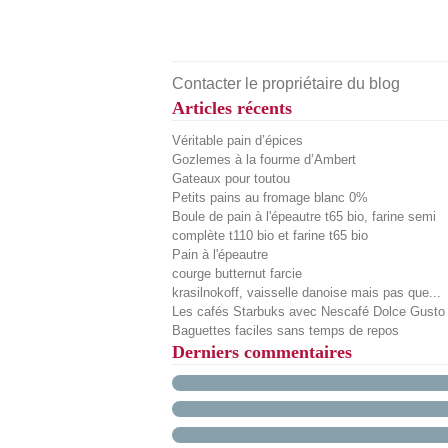
Contacter le propriétaire du blog
Articles récents
Véritable pain d’épices
Gozlemes à la fourme d’Ambert
Gateaux pour toutou
Petits pains au fromage blanc 0%
Boule de pain à l'épeautre t65 bio, farine semi
complète t110 bio et farine t65 bio
Pain à l'épeautre
courge butternut farcie
krasilnokoff, vaisselle danoise mais pas que...
Les cafés Starbuks avec Nescafé Dolce Gusto
Baguettes faciles sans temps de repos
Derniers commentaires