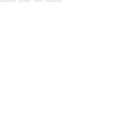
ursdemarie
,
coconut
,
creme
,
multidélice
,