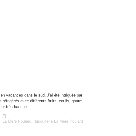
en vacances dans le sud. J'ai été intriguée par
 réfrigérés avec différents fruits, coulis, gourm
eur très banche:...
 [
#
]
,
La Mère Poulard
,
biscuiterie La Mère Poulard