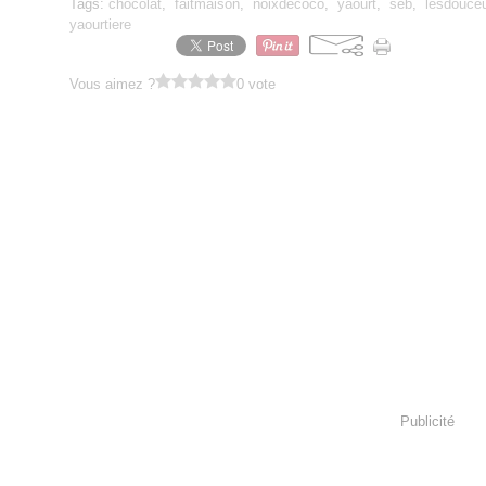
Tags:
chocolat
,
faitmaison
,
noixdecoco
,
yaourt
,
seb
,
lesdouce
yaourtiere
Vous aimez ?
0 vote
Publicité