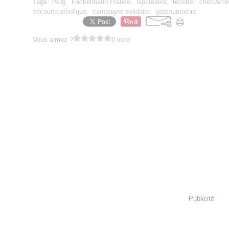
Tags:
750g
,
Fackelmann France
,
lapateliere
,
recette
,
chefDami
secourscatholique
,
campagne solidaire
,
gateaumarbre
Vous aimez ?
0 vote
Publicité