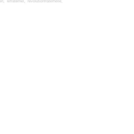
en
,
lefraternel
,
revolutionfraternelle
,