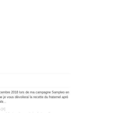
 décembre 2018 lors de ma campagne Sampleo en
 je vous dévoilerai la recette du fraternel aprè
it...
 [
#
]