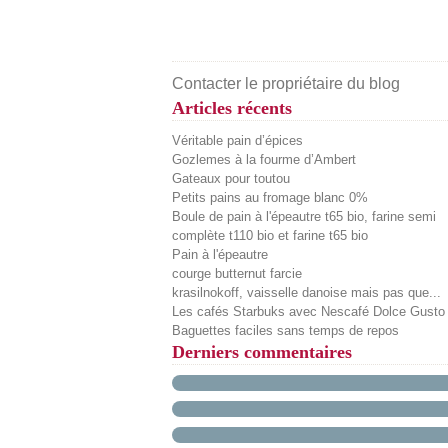
Contacter le propriétaire du blog
Articles récents
Véritable pain d’épices
Gozlemes à la fourme d’Ambert
Gateaux pour toutou
Petits pains au fromage blanc 0%
Boule de pain à l'épeautre t65 bio, farine semi
complète t110 bio et farine t65 bio
Pain à l'épeautre
courge butternut farcie
krasilnokoff, vaisselle danoise mais pas que...
Les cafés Starbuks avec Nescafé Dolce Gusto
Baguettes faciles sans temps de repos
Derniers commentaires