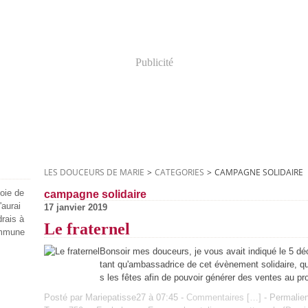
Publicité
LES DOUCEURS DE MARIE
>
CATEGORIES
>
CAMPAGNE SOLIDAIRE
joie de
campagne solidaire
'aurai
17 janvier 2019
drais à
Le fraternel
ommune
Bonsoir mes douceurs, je vous avait indiqué le 5
tant qu'ambassadrice de cet évènement solidaire, que
s les fêtes afin de pouvoir générer des ventes au prof
Posté par Mariepatisse27 à 07:45 -
Commentaires [
…
]
- Permalien