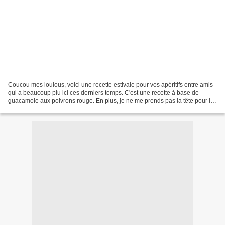
Coucou mes loulous, voici une recette estivale pour vos apéritifs entre amis
qui a beaucoup plu ici ces derniers temps. C'est une recette à base de
guacamole aux poivrons rouge. En plus, je ne me prends pas la tête pour les
fonds de pâte car j'ai un partenaire...