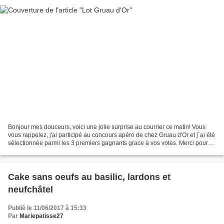
Bonjour mes douceurs, voici une jolie surprise au courrier ce matin! Vous
vous rappelez, j'ai participé au concours apéro de chez Gruau d'Or et j´ai été
sélectionnée parmi les 3 premiers gagnants grace à vos votes. Merci pour
votre soutien. J'ai donc...
Cake sans oeufs au basilic, lardons et
neufchâtel
Publié le 11/06/2017 à 15:33
Par
Mariepatisse27