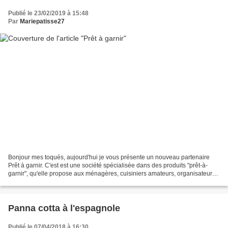
Publié le 23/02/2019 à 15:48
Par
Mariepatisse27
Bonjour mes toqués, aujourd'hui je vous présente un nouveau partenaire
Prêt à garnir. C'est est une société spécialisée dans des produits "prêt-à-
garnir", qu'elle propose aux ménagères, cuisiniers amateurs, organisateurs
de fêtes........Jusqu'à présent...
Panna cotta à l'espagnole
Publié le 07/04/2018 à 16:30