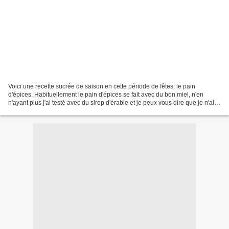
Voici une recette sucrée de saison en cette période de fêtes: le pain
d'épices. Habituellement le pain d'épices se fait avec du bon miel, n'en
n'ayant plus j'ai testé avec du sirop d'érable et je peux vous dire que je n'ai
pas été déçue car cela lui apporte...