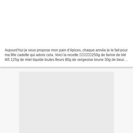
Aujourd’hui je vous propose mon pain d’épices, chaque année je le fait pour
ma fille cadette qui adore cela. Voici la recette 👉🏻👉🏻👉🏻250g de farine de blé
t45 125g de miel liquide toutes fleurs 80g de vergeoise brune 30g de beurre
doux 150ml de lait demi-écrémé...