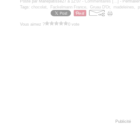
Posté par Mariepatisse27 à 12:07 -
Commentaires [
…
]
- Permalien
Tags:
chocolat
,
Fackelmann France
,
Gruau D'Or
,
madeleines
,
p
Vous aimez ?
0 vote
Publicité