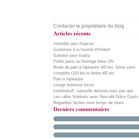
Contacter le propriétaire du blog
Articles récents
Véritable pain d’épices
Gozlemes à la fourme d’Ambert
Gateaux pour toutou
Petits pains au fromage blanc 0%
Boule de pain à l'épeautre t65 bio, farine semi
complète t110 bio et farine t65 bio
Pain à l'épeautre
courge butternut farcie
krasilnokoff, vaisselle danoise mais pas que...
Les cafés Starbuks avec Nescafé Dolce Gusto
Baguettes faciles sans temps de repos
Derniers commentaires