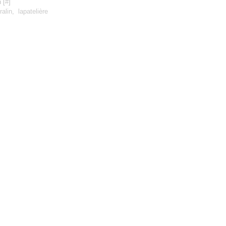
 [
#
]
ralin
,
lapatelière