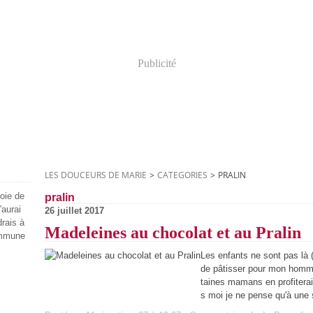
Publicité
LES DOUCEURS DE MARIE
>
CATEGORIES
>
PRALIN
joie de
pralin
'aurai
26 juillet 2017
drais à
Madeleines au chocolat et au Pralin
ommune
Les enfants ne sont pas là 
de pâtisser pour mon homme 
taines mamans en profiterai
s moi je ne pense qu'à une 