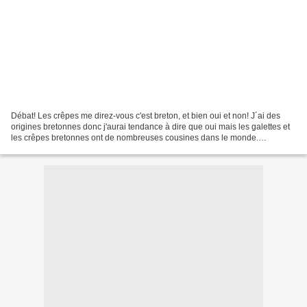
Débat! Les crêpes me direz-vous c'est breton, et bien oui et non! J´ai des
origines bretonnes donc j'aurai tendance à dire que oui mais les galettes et
les crêpes bretonnes ont de nombreuses cousines dans le monde.
Effectivement en Amérique, les américains...