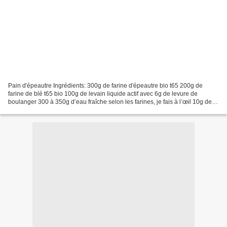
Pain d'épeautre Ingrédients: 300g de farine d'épeautre bio t65 200g de
farine de blé t65 bio 100g de levain liquide actif avec 6g de levure de
boulanger 300 à 350g d’eau fraîche selon les farines, je fais à l’œil 10g de
sel Déroulé: Comme d’habitude,...