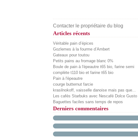
Contacter le propriétaire du blog
Articles récents
Véritable pain d’épices
Gozlemes à la fourme d’Ambert
Gateaux pour toutou
Petits pains au fromage blanc 0%
Boule de pain à l'épeautre t65 bio, farine semi
complète t110 bio et farine t65 bio
Pain à l'épeautre
courge butternut farcie
krasilnokoff, vaisselle danoise mais pas que...
Les cafés Starbuks avec Nescafé Dolce Gusto
Baguettes faciles sans temps de repos
Derniers commentaires