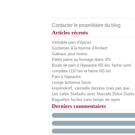
Contacter le propriétaire du blog
Articles récents
Véritable pain d’épices
Gozlemes à la fourme d’Ambert
Gateaux pour toutou
Petits pains au fromage blanc 0%
Boule de pain à l'épeautre t65 bio, farine semi
complète t110 bio et farine t65 bio
Pain à l'épeautre
courge butternut farcie
krasilnokoff, vaisselle danoise mais pas que...
Les cafés Starbuks avec Nescafé Dolce Gusto
Baguettes faciles sans temps de repos
Derniers commentaires