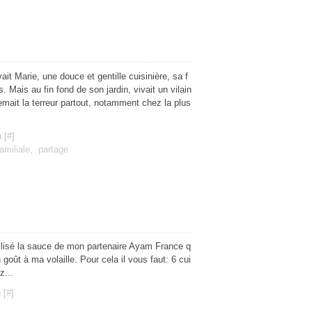
ait Marie, une douce et gentille cuisinière, sa f
 Mais au fin fond de son jardin, vivait un vilain
emait la terreur partout, notamment chez la plus
 [
#
]
amiliale
,
partage
 utilisé la sauce de mon partenaire Ayam France q
goût à ma volaille. Pour cela il vous faut: 6 cui
z...
 [
#
]