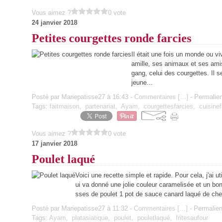
Vous aimez ?
0 vote
24 janvier 2018
Petites courgettes ronde farcies
Il était une fois un monde ou viv
amille, ses animaux et ses amis.
gang, celui des courgettes. Il s
jeune...
Posté par Mariepatisse27 à 16:43 -
Commentaires [
…
]
- Permalien
Tags:
faitmaison
,
partenariat
,
Ayam
,
courgettesfarcies
,
cuisinef
Vous aimez ?
0 vote
17 janvier 2018
Poulet laqué
Voici une recette simple et rapide. Pour cela, j'ai
ui va donné une jolie couleur caramelisée et un bon 
sses de poulet 1 pot de sauce canard laqué de che
Posté par Mariepatisse27 à 11:32 -
Commentaires [
…
]
- Permalien
Tags:
Ayam
,
platasiatique
,
poulet
,
pouletlaqué
,
fritesaufour