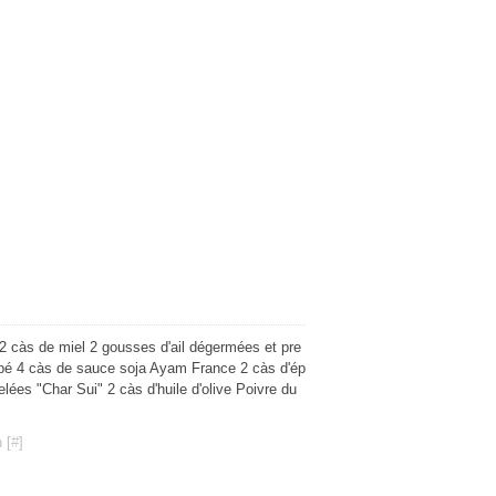
 2 càs de miel 2 gousses d'ail dégermées et pre
é 4 càs de sauce soja Ayam France 2 càs d'ép
lées "Char Sui" 2 càs d'huile d'olive Poivre du
 [
#
]