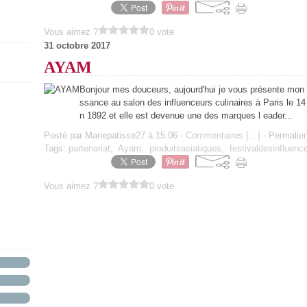
Vous aimez ?
0 vote
31 octobre 2017
AYAM
Bonjour mes douceurs, aujourd'hui je vous présente mon n
ssance au salon des influenceurs culinaires à Paris le 1
n 1892 et elle est devenue une des marques l eader...
Posté par Mariepatisse27 à 15:06 -
Commentaires [
…
]
- Permalien
Tags:
partenariat
,
Ayam
,
produitsasiatiques
,
festivaldesinfluenc
Vous aimez ?
0 vote