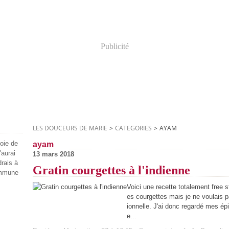
Publicité
LES DOUCEURS DE MARIE
>
CATEGORIES
>
AYAM
joie de
ayam
'aurai
13 mars 2018
drais à
Gratin courgettes à l'indienne
ommune
Voici une recette totalement free st
es courgettes mais je ne voulais pa
ionnelle. J'ai donc regardé mes épi
e...