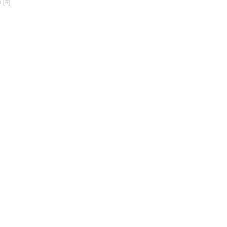
 [
#
]