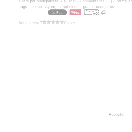
Posté par Mariepatisse27 à 16:15 -
Commentaires [
…
]
- Permalien
Tags:
cookeo
,
Ayam
,
alfred clouet
,
gratin
,
courgettes
Vous aimez ?
0 vote
Publicité