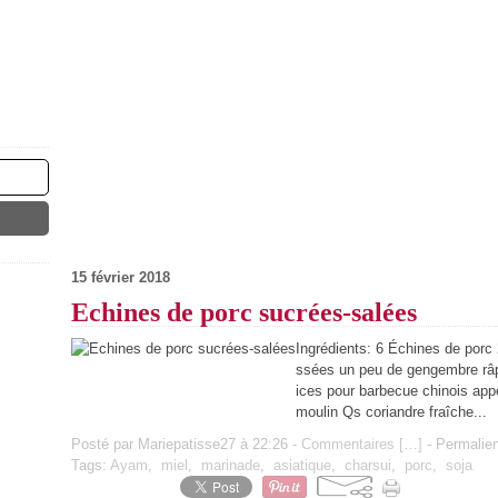
15 février 2018
Echines de porc sucrées-salées
Ingrédients: 6 Échines de porc
ssées un peu de gengembre râp
ices pour barbecue chinois appe
moulin Qs coriandre fraîche...
Posté par Mariepatisse27 à 22:26 -
Commentaires [
…
]
- Permalien
Tags:
Ayam
,
miel
,
marinade
,
asiatique
,
charsui
,
porc
,
soja