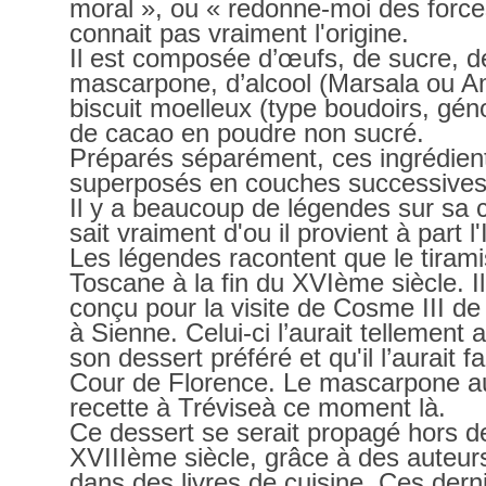
moral », ou « redonne-moi des force
connait pas vraiment l'origine.
Il est composée d’œufs, de sucre, de
mascarpone, d’alcool (Marsala ou A
biscuit moelleux (type boudoirs, génoi
de cacao en poudre non sucré.
Préparés séparément, ces ingrédient
superposés en couches successives
Il y a beaucoup de légendes sur sa 
sait vraiment d'ou il provient à part l'I
Les légendes racontent que le tirami
Toscane à la fin du XVIème siècle. I
conçu pour la visite de Cosme III d
à Sienne. Celui-ci l’aurait tellement 
son dessert préféré et qu'il l’aurait f
Cour de Florence. Le mascarpone aur
recette à Tréviseà ce moment là.
Ce dessert se serait propagé hors de
XVIIIème siècle, grâce à des auteurs 
dans des livres de cuisine. Ces derni