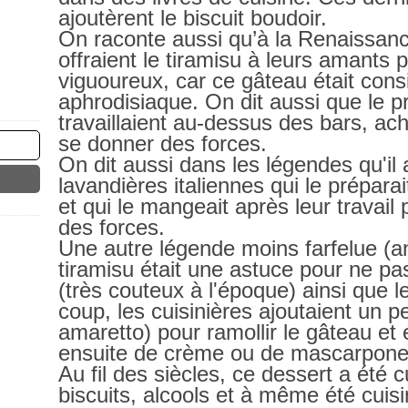
ajoutèrent le biscuit boudoir.
On raconte aussi qu’à la Renaissanc
offraient le tiramisu à leurs amants p
viguoureux, car ce gâteau était co
aphrodisiaque. On dit aussi que le p
travaillaient au-dessus des bars, ach
se donner des forces.
On dit aussi dans les légendes qu'il 
lavandières italiennes qui le préparai
et qui le mangeait après leur travail
des forces.
Une autre légende moins farfelue (ant
tiramisu était une astuce pour ne pas 
(très couteux à l'époque) ainsi que 
coup, les cuisinières ajoutaient un p
amaretto) pour ramollir le gâteau et 
ensuite de crème ou de mascarpone
Au fil des siècles, ce dessert a été c
biscuits, alcools et à même été cuis