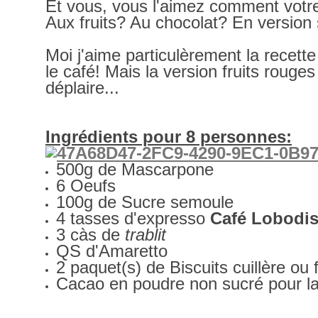
Et vous, vous l'aimez comment votre
Aux fruits? Au chocolat? En version
Moi j'aime particulèrement la recette 
le café! Mais la version fruits rouge
déplaire...
Ingrédients pour 8 personnes:
500
g de Mascarpone
6
Oeufs
100g
de Sucre semoule
4 tass
es d'expresso
Café Lobodi
3 càs de
trablit
QS d'Amaretto
2
paquet(s) de Biscuits cuillère ou 
Cacao en poudre non sucré pour la 