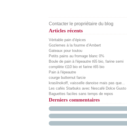
Contacter le propriétaire du blog
Articles récents
Véritable pain d’épices
Gozlemes à la fourme d’Ambert
Gateaux pour toutou
Petits pains au fromage blanc 0%
Boule de pain à l'épeautre t65 bio, farine semi
complète t110 bio et farine t65 bio
Pain à l'épeautre
courge butternut farcie
krasilnokoff, vaisselle danoise mais pas que...
Les cafés Starbuks avec Nescafé Dolce Gusto
Baguettes faciles sans temps de repos
Derniers commentaires