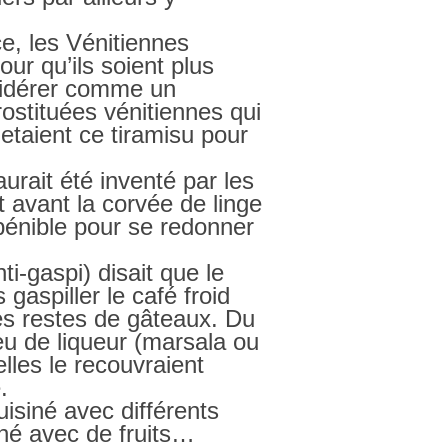
e, les Vénitiennes
our qu’ils soient plus
nsidérer comme un
rostituées vénitiennes qui
etaient ce tiramisu pour
aurait été inventé par les
t avant la corvée de linge
 pénible pour se redonner
i-gaspi) disait que le
gaspiller le café froid
les restes de gâteaux. Du
eu de liqueur (marsala ou
elles le recouvraient
.
uisiné avec différents
iné avec de fruits…