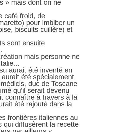
s » mais dont on ne
 café froid, de
maretto) pour imbiber un
se, biscuits cuillère) et
s sont ensuite
.
création mais personne ne
talie...
su aurait été inventé en
l aurait été spécialement
e médicis, duc de Toscane
aimé qu’il serait devenu
ait connaître à travers à la
ait été rajouté dans la
s frontières italiennes au
qui diffusèrent la recette
ers par ailleurs y